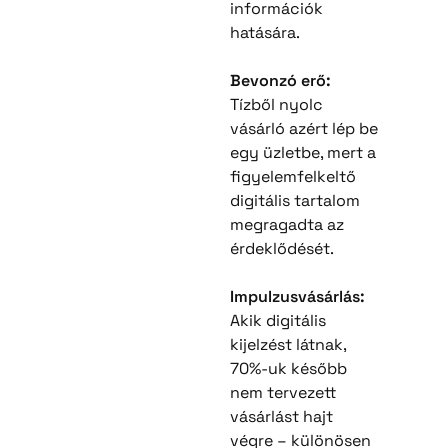
információk
hatására.
Bevonzó erő:
Tízből nyolc
vásárló azért lép be
egy üzletbe, mert a
figyelemfelkeltő
digitális tartalom
megragadta az
érdeklődését.
Impulzusvásárlás:
Akik digitális
kijelzést látnak,
70%-uk később
nem tervezett
vásárlást hajt
végre – különösen