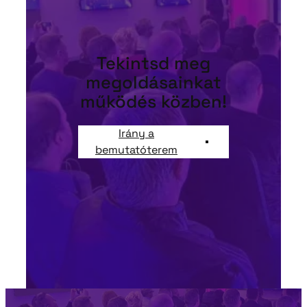
Tekintsd meg
megoldásainkat
működés közben!
Irány a
bemutatóterem