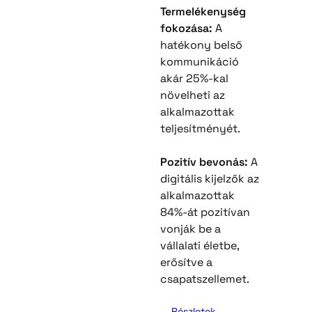
Termelékenység
fokozása:
A
hatékony belső
kommunikáció
akár 25%-kal
növelheti az
alkalmazottak
teljesítményét.
Pozitív bevonás:
A
digitális kijelzők az
alkalmazottak
84%-át pozitívan
vonják be a
vállalati életbe,
erősítve a
csapatszellemet.
Részletek