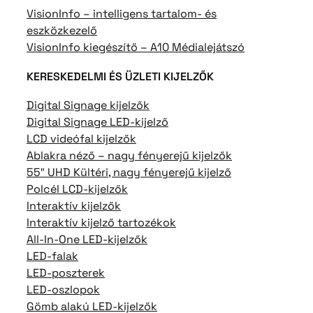
VisionInfo – intelligens tartalom- és
eszközkezelő
VisionInfo kiegészítő – A10 Médialejátszó
KERESKEDELMI ÉS ÜZLETI KIJELZŐK
Digital Signage kijelzők
Digital Signage LED-kijelző
LCD videófal kijelzők
Ablakra néző – nagy fényerejű kijelzők
55″ UHD Kültéri, nagy fényerejű kijelző
Polcél LCD-kijelzők
Interaktív kijelzők
Interaktív kijelző tartozékok
All-In-One LED-kijelzők
LED-falak
LED-poszterek
LED-oszlopok
Gömb alakú LED-kijelzők