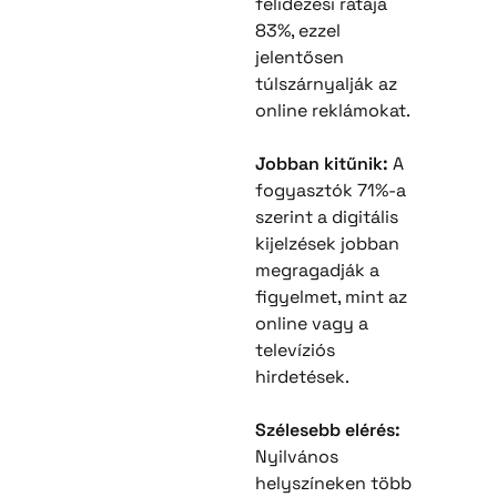
felidézési rátája
83%, ezzel
jelentősen
túlszárnyalják az
online reklámokat.
Jobban kitűnik:
A
fogyasztók 71%-a
szerint a digitális
kijelzések jobban
megragadják a
figyelmet, mint az
online vagy a
televíziós
hirdetések.
Szélesebb elérés:
Nyilvános
helyszíneken több