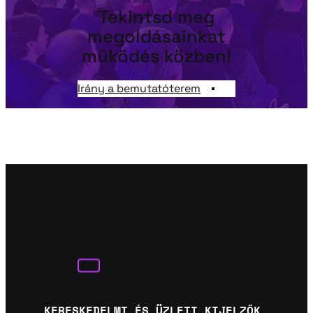
Tekintsd meg
megoldásainkat
működés közben!
Irány a bemutatóterem
KERESKEDELMI ÉS ÜZLETI KIJELZŐK