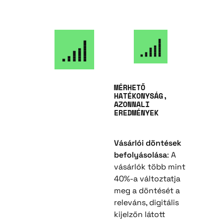
MÉRHETŐ
HATÉKONYSÁG,
AZONNALI
EREDMÉNYEK
Vásárlói döntések
befolyásolása
: A
vásárlók több mint
40%-a változtatja
meg a döntését a
releváns, digitális
kijelzőn látott