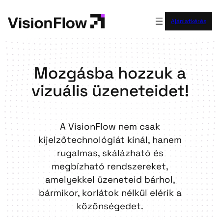
Ugrás
a
Ajánlatkérés
tartalomhoz
Mozgásba hozzuk a
vizuális üzeneteidet!
A VisionFlow nem csak
kijelzőtechnológiát kínál, hanem
rugalmas, skálázható és
megbízható rendszereket,
amelyekkel üzeneteid bárhol,
bármikor, korlátok nélkül elérik a
közönségedet.