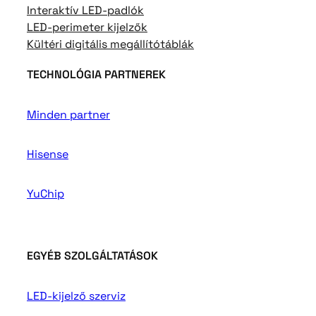
Interaktív LED-padlók
LED-perimeter kijelzők
Kültéri digitális megállítótáblák
TECHNOLÓGIA PARTNEREK
Minden partner
Hisense
YuChip
EGYÉB SZOLGÁLTATÁSOK
LED-kijelző szerviz