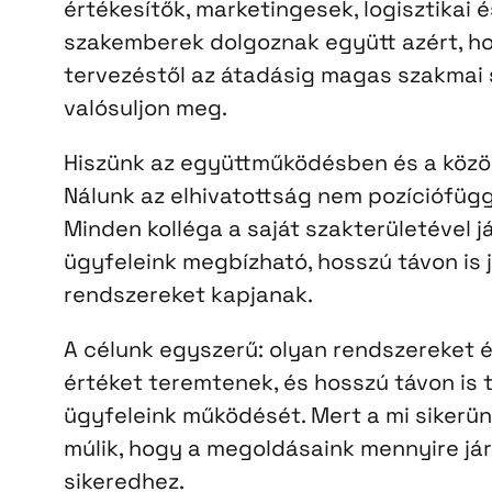
értékesítők, marketingesek, logisztikai 
szakemberek dolgoznak együtt azért, ho
tervezéstől az átadásig magas szakmai 
valósuljon meg.
Hiszünk az együttműködésben és a köz
Nálunk az elhivatottság nem pozíciófügg
Minden kolléga a saját szakterületével j
ügyfeleink megbízható, hosszú távon is 
rendszereket kapjanak.
A célunk egyszerű: olyan rendszereket é
értéket teremtenek, és hosszú távon is
ügyfeleink működését. Mert a mi sikerü
múlik, hogy a megoldásaink mennyire jár
sikeredhez.