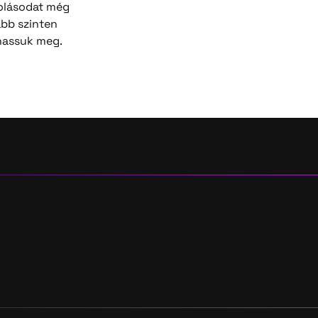
olásodat még
bb szinten
hassuk meg.