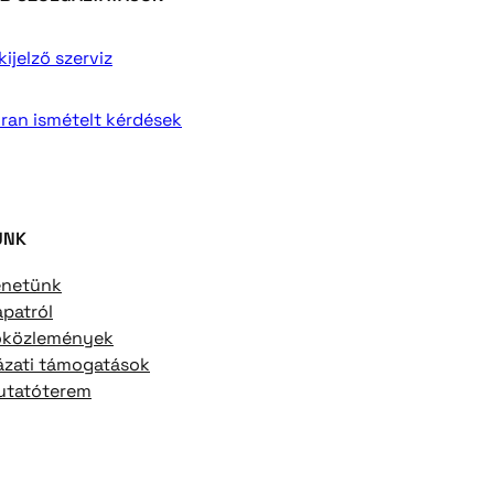
ijelző szerviz
ran ismételt kérdések
UNK
énetünk
apatról
óközlemények
ázati támogatások
tatóterem