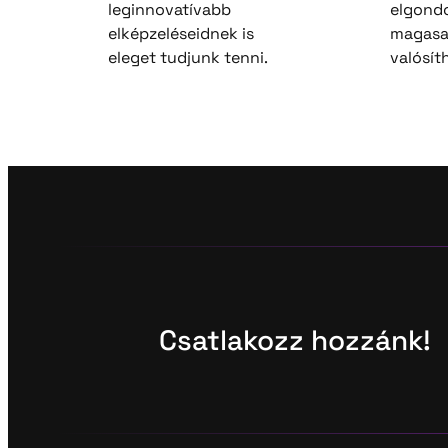
leginnovatívabb
elgond
elképzeléseidnek is
magasa
eleget tudjunk tenni.
valósít
Csatlakozz hozzánk!