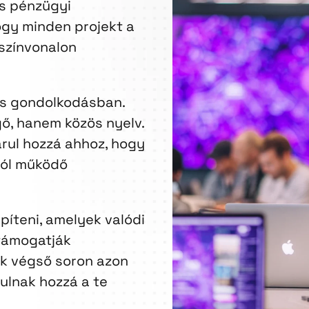
és pénzügyi
gy minden projekt a
színvonalon
ös gondolkodásban.
ő, hanem közös nyelv.
árul hozzá ahhoz, hogy
jól működő
píteni, amelyek valódi
 támogatják
nk végső soron azon
ulnak hozzá a te