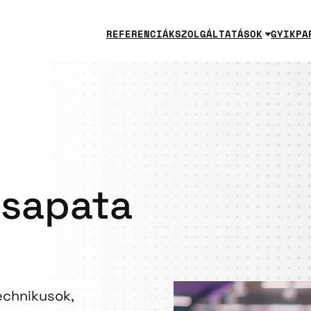
REFERENCIÁK
SZOLGÁLTATÁSOK
GYIK
PA
csapata
echnikusok,