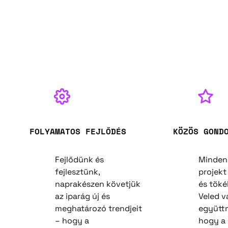
FOLYAMATOS FEJLŐDÉS
KÖZÖS GOND
Fejlődünk és
Minden
fejlesztünk,
projekt
naprakészen követjük
és töké
az iparág új és
Veled v
meghatározó trendjeit
együtt
– hogy a
hogy a