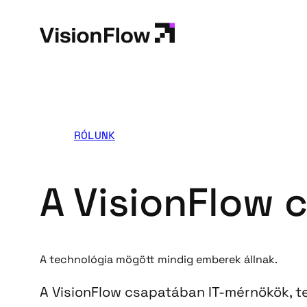
Ugrás
a
tartalomhoz
RÓLUNK
A VisionFlow 
A technológia mögött mindig emberek állnak.
A VisionFlow csapatában IT-mérnökök, t