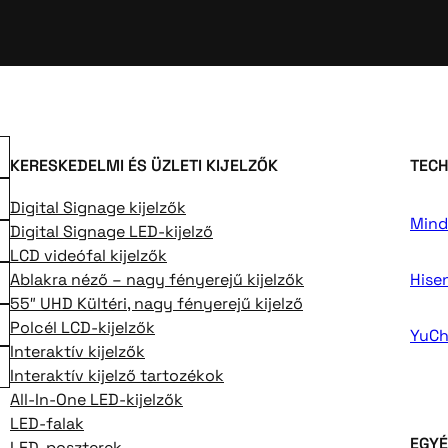
KERESKEDELMI ÉS ÜZLETI KIJELZŐK
TECH
Digital Signage kijelzők
Mind
Digital Signage LED-kijelző
LCD videófal kijelzők
Ablakra néző – nagy fényerejű kijelzők
Hise
55″ UHD Kültéri, nagy fényerejű kijelző
Polcél LCD-kijelzők
YuCh
Interaktív kijelzők
Interaktív kijelző tartozékok
All-In-One LED-kijelzők
LED-falak
EGYÉ
LED-poszterek