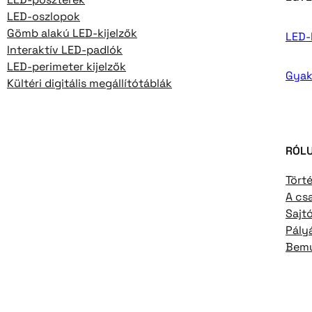
LED-oszlopok
Gömb alakú LED-kijelzők
LED-k
Interaktív LED-padlók
LED-perimeter kijelzők
Gyak
Kültéri digitális megállítótáblák
RÓL
Tört
A cs
Sajt
Pály
Bemu