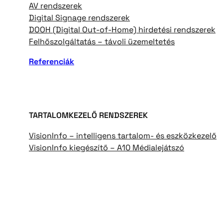
AV rendszerek
Digital Signage rendszerek
DOOH (Digital Out-of-Home) hirdetési rendszerek
Felhőszolgáltatás – távoli üzemeltetés
Referenciák
TARTALOMKEZELŐ RENDSZEREK
VisionInfo – intelligens tartalom- és eszközkezelő
VisionInfo kiegészítő – A10 Médialejátszó