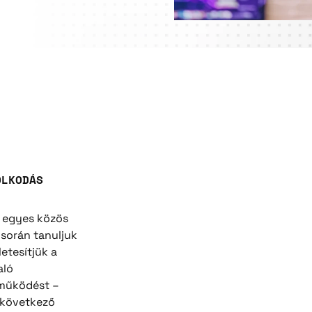
OLKODÁS
 egyes közös
 során tanuljuk
letesítjük a
aló
működést –
 következő