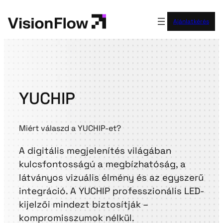
Ugrás
a
Ajánlatkérés
tartalomhoz
YUCHIP
Miért válaszd a YUCHIP-et?
A digitális megjelenítés világában
kulcsfontosságú a megbízhatóság, a
látványos vizuális élmény és az egyszerű
integráció. A YUCHIP professzionális LED-
kijelzői mindezt biztosítják –
kompromisszumok nélkül.