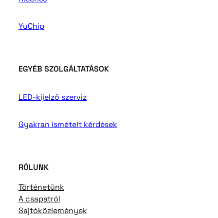
YuChip
EGYÉB SZOLGÁLTATÁSOK
LED-kijelző szerviz
Gyakran ismételt kérdések
RÓLUNK
Történetünk
A csapatról
Sajtóközlemények