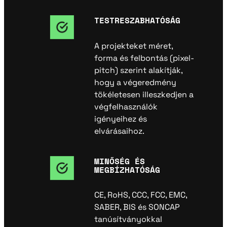
TESTRESZABHATÓSÁG
A projekteket méret,
forma és felbontás (pixel-
pitch) szerint alakítják,
hogy a végeredmény
tökéletesen illeszkedjen a
végfelhasználók
igényeihez és
elvárásaihoz.
MINŐSÉG ÉS
MEGBÍZHATÓSÁG
CE, RoHS, CCC, FCC, EMC,
SABER, BIS és SONCAP
tanúsítványokkal