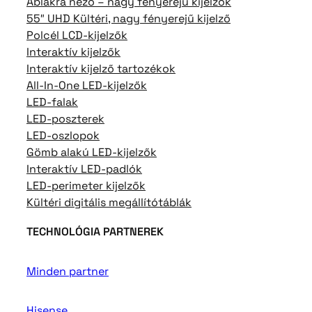
Ablakra néző – nagy fényerejű kijelzők
55″ UHD Kültéri, nagy fényerejű kijelző
Polcél LCD-kijelzők
Interaktív kijelzők
Interaktív kijelző tartozékok
All-In-One LED-kijelzők
LED-falak
LED-poszterek
LED-oszlopok
Gömb alakú LED-kijelzők
Interaktív LED-padlók
LED-perimeter kijelzők
Kültéri digitális megállítótáblák
TECHNOLÓGIA PARTNEREK
Minden partner
Hisense