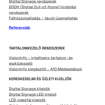
Digital Signage rendszerek
DOOH (Digital Out-of-Home) hirdetési
rendszerek
Felhőszolgáltatás – távoli üzemeltetés
Referenciák
TARTALOMKEZELŐ RENDSZEREK
VisionInfo – intelligens tartalom- és
eszközkezelő
VisionInfo kiegészítő – A10 Médialejátszó
KERESKEDELMI ÉS ÜZLETI KIJELZŐK
Digital Signage kijelzők
Digital Signage LED-kijelző
LCD videófal kijelzők