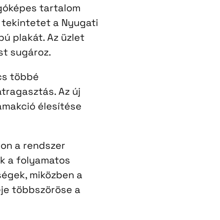
óképes tartalom
tekintetet a Nyugati
pú plakát. Az üzlet
st sugároz.
cs többé
tragasztás. Az új
ámakció élesítése
on a rendszer
k a folyamatos
tségek, miközben a
eje többszöröse a