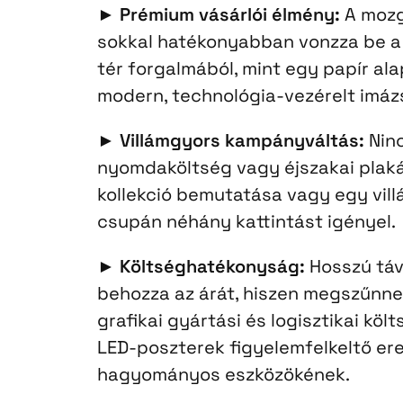
►
Prémium vásárlói élmény:
A mozg
sokkal hatékonyabban vonzza be a 
tér forgalmából, mint egy papír ala
modern, technológia-vezérelt imáz
►
Villámgyors kampányváltás:
Nin
nyomdaköltség vagy éjszakai plaká
kollekció bemutatása vagy egy vill
csupán néhány kattintást igényel.
►
Költséghatékonyság:
Hosszú táv
behozza az árát, hiszen megszűnne
grafikai gyártási és logisztikai köl
LED-poszterek figyelemfelkeltő er
hagyományos eszközökének.