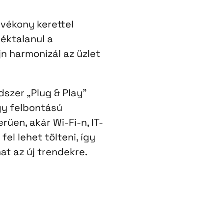
 vékony kerettel
éktalanul a
jn harmonizál az üzlet
szer „Plug & Play”
gy felbontású
űen, akár Wi-Fi-n, IT-
fel lehet tölteni, így
t az új trendekre.