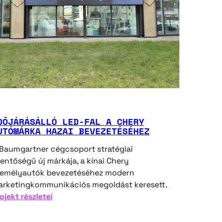
DŐJÁRÁSÁLLÓ ​LED-FAL A CHERY
UTÓMÁRKA HAZAI BEVEZETÉSÉHEZ
Baumgartner cégcsoport stratégiai
lentőségű új márkája, a kínai Chery
zemélyautók bevezetéséhez modern
rketingkommunikációs megoldást keresett.
:
ojekt részletei
Időjárásálló