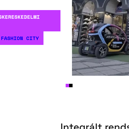
SKERESKEDELMI
 FASHION CITY
Integrált rend