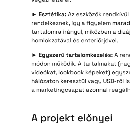
►
Esztétika:
Az eszközök rendkívül
rendelkeznek, így a figyelem marad
tartalomra irányul, miközben a dizá
homlokzatával és enteriőrjével.
►
Egyszerű tartalomkezelés:
A rend
módon működik. A tartalmakat (na
videókat, lookbook képeket) egyszer
hálózaton keresztül vagy USB-ről is 
a marketingcsapat azonnal reagálha
A projekt előnyei