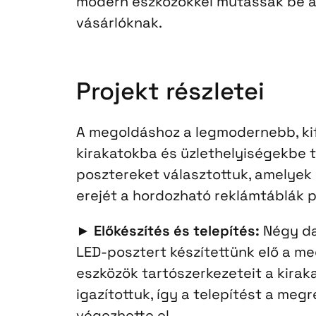
modern eszközökkel mutassák be a 
vásárlóknak.
Projekt részletei
A megoldáshoz a legmodernebb, ki
kirakatokba és üzlethelyiségekbe t
posztereket választottuk, amelyek 
erejét a hordozható reklámtáblák p
►
Előkészítés és telepítés:
Négy da
LED-posztert készítettünk elő a m
eszközök tartószerkezeteit a kirak
igazítottuk, így a telepítést a me
végezhette el.