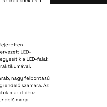
járókelőknek és a
fejezetten
ervezett LED-
egyesítik a LED-falak
raktikumával.
rab, nagy felbontású
egrendelő számára. Az
atok méreteihez
grendelő maga