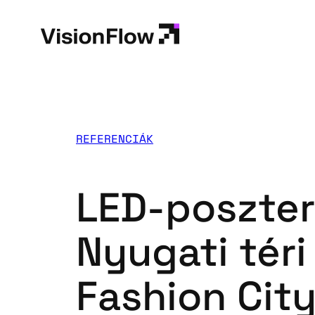
Ugrás
a
tartalomhoz
REFERENCIÁK
LED-poszter
Nyugati tér
Fashion Cit