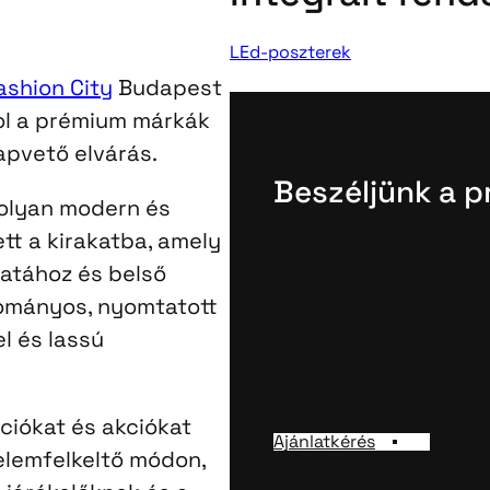
LEd-poszterek
ashion City
Budapest
ol a prémium márkák
lapvető elvárás.
Beszéljünk a p
olyan modern és
tt a kirakatba, amely
latához és belső
yományos, nyomtatott
l és lassú
kciókat és akciókat
Ajánlatkérés
yelemfelkeltő módon,