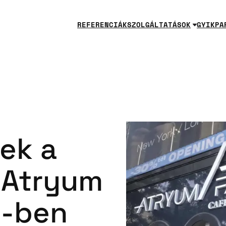
REFERENCIÁK
SZOLGÁLTATÁSOK
GYIK
PA
ek a
i Atryum
y-ben