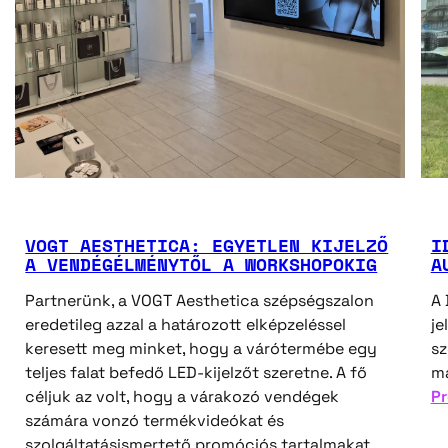
VOGT AESTHETICA: EGYETLEN KIJELZŐ
I
A VENDÉGÉLMÉNYTŐL A WORKSHOPOKIG
A
Partnerünk, a VOGT Aesthetica szépségszalon
A 
eredetileg azzal a határozott elképzeléssel
je
keresett meg minket, hogy a várótermébe egy
s
teljes falat befedő LED-kijelzőt szeretne. A fő
ma
céljuk az volt, hogy a várakozó vendégek
Pr
számára vonzó termékvideókat és
szolgáltatásismertető promóciós tartalmakat