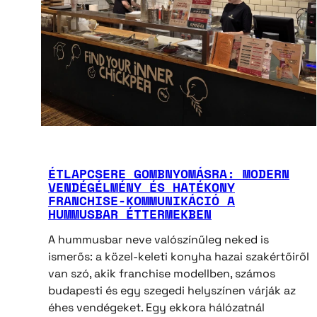
ÉTLAPCSERE GOMBNYOMÁSRA: MODERN
VENDÉGÉLMÉNY ÉS HATÉKONY
FRANCHISE-KOMMUNIKÁCIÓ A
HUMMUSBAR ÉTTERMEKBEN
A hummusbar neve valószínűleg neked is
ismerős: a közel-keleti konyha hazai szakértőiről
van szó, akik franchise modellben, számos
budapesti és egy szegedi helyszínen várják az
éhes vendégeket. Egy ekkora hálózatnál