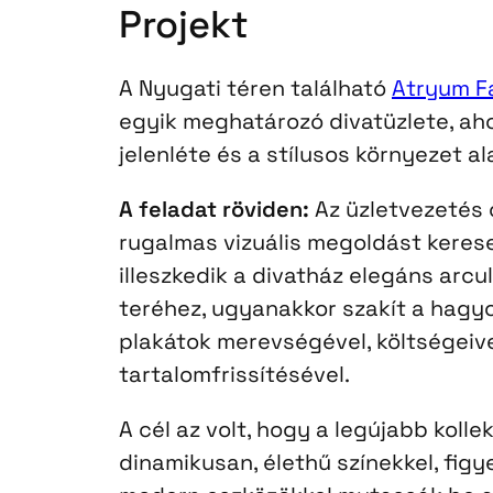
Projekt
A Nyugati téren található
Atryum F
egyik meghatározó divatüzlete, ah
jelenléte és a stílusos környezet a
A feladat röviden:
Az üzletvezetés 
rugalmas vizuális megoldást kerese
illeszkedik a divatház elegáns arcu
teréhez, ugyanakkor szakít a hag
plakátok merevségével, költségeive
tartalomfrissítésével.
A cél az volt, hogy a legújabb kolle
dinamikusan, élethű színekkel, fig