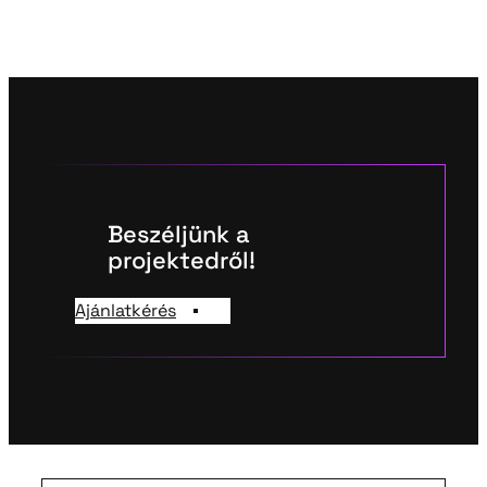
hazai
bevezetéséhez
Beszéljünk a
projektedről!
Ajánlatkérés