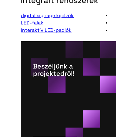
Integrált rendszerek
digital signage kijelzők
LED-falak
Interaktív LED-padlók
Beszéljünk a
projektedről!