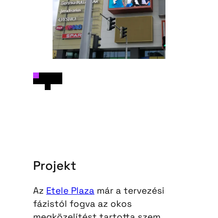
Projekt
Az
Etele Plaza
már a tervezési
fázistól fogva az okos
megközelítést tartotta szem