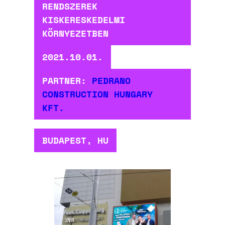
RENDSZEREK
KISKERESKEDELMI
KÖRNYEZETBEN
2021.10.01.
PARTNER:
PEDRANO
CONSTRUCTION HUNGARY
KFT.
BUDAPEST, HU