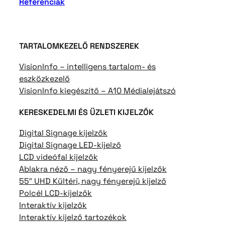
Referenciák
TARTALOMKEZELŐ RENDSZEREK
VisionInfo – intelligens tartalom- és
eszközkezelő
VisionInfo kiegészítő – A10 Médialejátszó
KERESKEDELMI ÉS ÜZLETI KIJELZŐK
Digital Signage kijelzők
Digital Signage LED-kijelző
LCD videófal kijelzők
Ablakra néző – nagy fényerejű kijelzők
55″ UHD Kültéri, nagy fényerejű kijelző
Polcél LCD-kijelzők
Interaktív kijelzők
Interaktív kijelző tartozékok