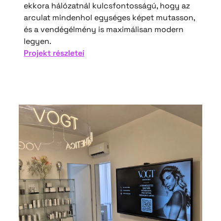
ekkora hálózatnál kulcsfontosságú, hogy az
arculat mindenhol egységes képet mutasson,
és a vendégélmény is maximálisan modern
legyen.
:
Projekt részletei
Étlapcsere
gombnyomásra:
Modern
vendégélmény
és
hatékony
franchise-
kommunikáció
a
hummusbar
éttermekben