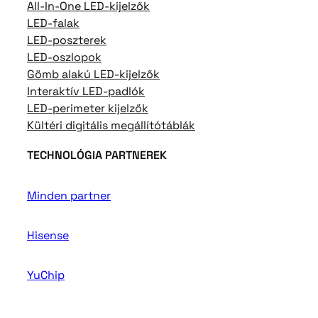
All-In-One LED-kijelzők
LED-falak
LED-poszterek
LED-oszlopok
Gömb alakú LED-kijelzők
Interaktív LED-padlók
LED-perimeter kijelzők
Kültéri digitális megállítótáblák
TECHNOLÓGIA PARTNEREK
Minden partner
Hisense
YuChip