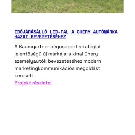
IDŐJÁRÁSÁLLÓ ​LED-FAL A CHERY AUTÓMÁRKA
HAZAI BEVEZETÉSÉHEZ
A Baumgartner cégcsoport stratégiai
jelentőségű új márkája, a kínai Chery
személyautók bevezetéséhez modern
marketingkommunikációs megoldást
keresett.
:
Projekt részletei
Időjárásálló
LED-
fal
a
Chery
autómárka