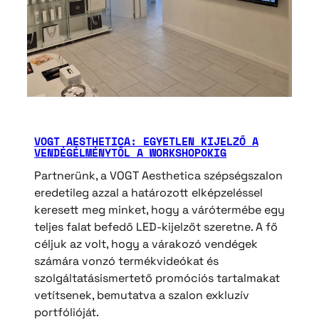
VOGT AESTHETICA: EGYETLEN KIJELZŐ A
VENDÉGÉLMÉNYTŐL A WORKSHOPOKIG
Partnerünk, a VOGT Aesthetica szépségszalon
eredetileg azzal a határozott elképzeléssel
keresett meg minket, hogy a várótermébe egy
teljes falat befedő LED-kijelzőt szeretne. A fő
céljuk az volt, hogy a várakozó vendégek
számára vonzó termékvideókat és
szolgáltatásismertető promóciós tartalmakat
vetítsenek, bemutatva a szalon exkluzív
portfólióját.