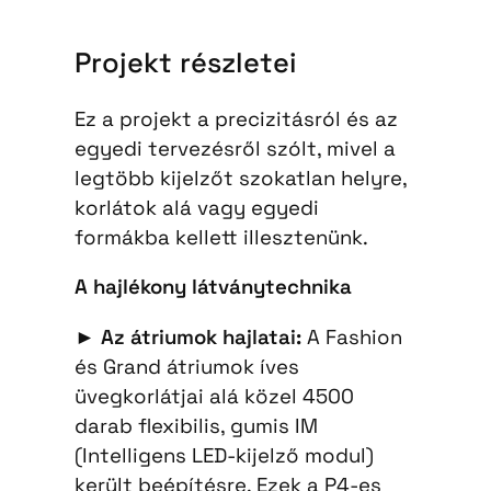
Projekt részletei
Ez a projekt a precizitásról és az
egyedi tervezésről szólt, mivel a
legtöbb kijelzőt szokatlan helyre,
korlátok alá vagy egyedi
formákba kellett illesztenünk.
A hajlékony látványtechnika
►
Az átriumok hajlatai:
A Fashion
és Grand átriumok íves
üvegkorlátjai alá közel 4500
darab flexibilis, gumis IM
(Intelligens LED-kijelző modul)
került beépítésre. Ezek a P4-es