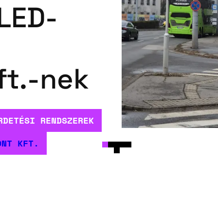
 LED-
ft.-nek
RDETÉSI RENDSZEREK
ONT KFT.