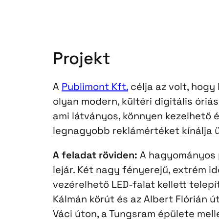
Projekt
A
Publimont Kft.
célja az volt, hogy
olyan modern, kültéri digitális óri
ami látványos, könnyen kezelhető é
legnagyobb reklámértéket kínálja 
A feladat röviden:
A hagyományos p
lejár. Két nagy fényerejű, extrém id
vezérelhető LED-falat kellett telep
Kálmán körút és az Albert Flórián ú
Váci úton, a Tungsram épülete mell