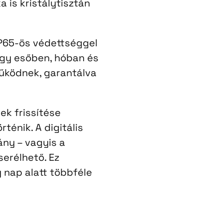
 is kristálytisztán
IP65-ös védettséggel
hogy esőben, hóban és
űködnek, garantálva
ek frissítése
rténik. A digitális
ny – vagyis a
serélhető. Ez
y nap alatt többféle