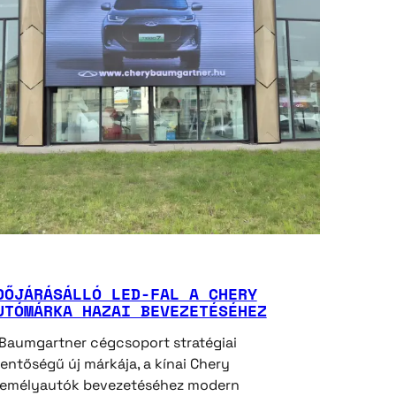
DŐJÁRÁSÁLLÓ ​LED-FAL A CHERY
UTÓMÁRKA HAZAI BEVEZETÉSÉHEZ
Baumgartner cégcsoport stratégiai
lentőségű új márkája, a kínai Chery
zemélyautók bevezetéséhez modern