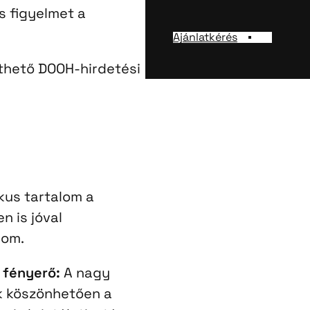
s figyelmet a
Ajánlatkérés
íthető DOOH-hirdetési
ikus tartalom a
 is jóval
lom.
 fényerő:
A nagy
k köszönhetően a