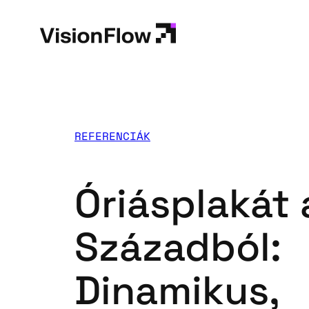
Ugrás
a
tartalomhoz
REFERENCIÁK
Óriásplakát 
Századból:
Dinamikus,