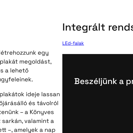
Integrált rend
LEd-falak
 létrehozzunk egy
ásplakát megoldást,
s a lehető
ügyfeleinek.
Beszéljünk a p
lakátok ideje lassan
őjárásálló és távolról
ítenünk – a Könyves
t sarkán, valamint a
ett –, amelyek a nap