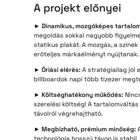
A projekt előnyei
►
Dinamikus, mozgóképes tartalom
megoldás sokkal nagyobb figyelme
statikus plakát. A mozgás, a színek
erőteljes márkaélményt nyújtanak.
►
Óriási elérés:
A stratégiailag jól 
billboardok napi több tízezer megt
►
Költséghatékony működés:
Nincs
szerelési költség! A tartalomváltá
távolról végrehajtható.
►
Megbízható, prémium minőség:
A
technológia hosszú távon is stabil