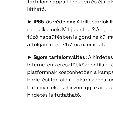
tartalom nappali fényben és éjszaka
látható.
►
IP65-ös védelem:
A billboardok 
rendelkeznek. Mit jelent ez? Azt, 
tűző napsütésben is gond nélkül m
a folyamatos, 24/7-es üzemidőt.
►
Gyors tartalomváltás:
A hirdetés
interneten keresztül, központilag tö
platformnak köszönhetően a kampá
hirdetési tartalom – akár azonnal c
hatalmas előny, hiszen így akár eg
hirdetés is futtatható.