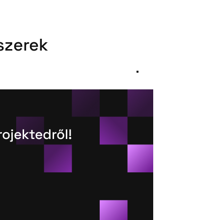
szerek
rojektedről!