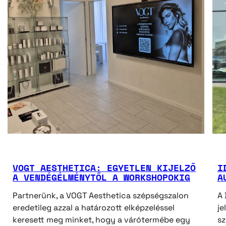
VOGT AESTHETICA: EGYETLEN KIJELZŐ
I
A VENDÉGÉLMÉNYTŐL A WORKSHOPOKIG
A
Partnerünk, a VOGT Aesthetica szépségszalon
A 
eredetileg azzal a határozott elképzeléssel
je
keresett meg minket, hogy a várótermébe egy
s