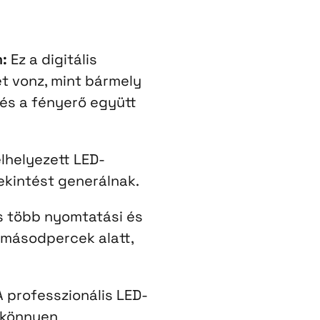
:
Ez a digitális
t vonz, mint bármely
 és a fényerő együtt
elhelyezett LED-
ekintést generálnak.
 több nyomtatási és
s másodpercek alatt,
 professzionális LED-
, könnyen