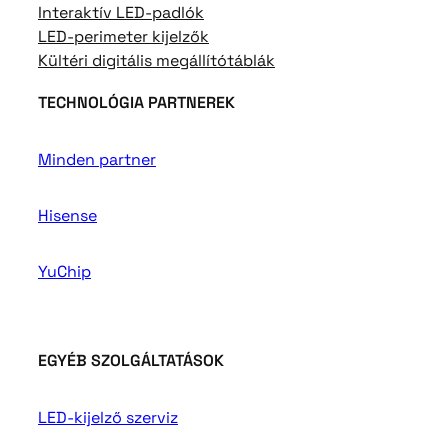
Interaktív LED-padlók
LED-perimeter kijelzők
Kültéri digitális megállítótáblák
TECHNOLÓGIA PARTNEREK
Minden partner
Hisense
YuChip
EGYÉB SZOLGÁLTATÁSOK
LED-kijelző szerviz