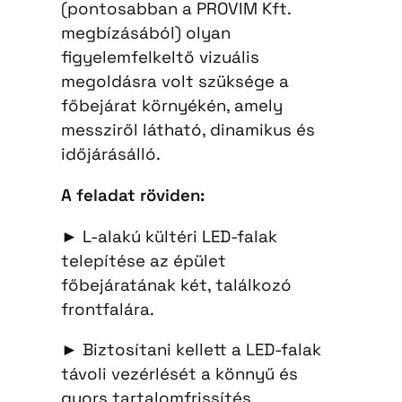
(pontosabban a PROVIM Kft.
megbízásából) olyan
figyelemfelkeltő vizuális
megoldásra volt szüksége a
főbejárat környékén, amely
messziről látható, dinamikus és
időjárásálló.
A feladat röviden:
► L-alakú kültéri LED-falak
telepítése az épület
főbejáratának két, találkozó
frontfalára.
► Biztosítani kellett a LED-falak
távoli vezérlését a könnyű és
gyors tartalomfrissítés