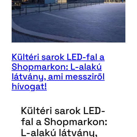
Kültéri sarok LED-fal a
Shopmarkon: L-alakú
látvány, ami messziről
hívogat!
Kültéri sarok LED-
fal a Shopmarkon:
L-alakú látvány,