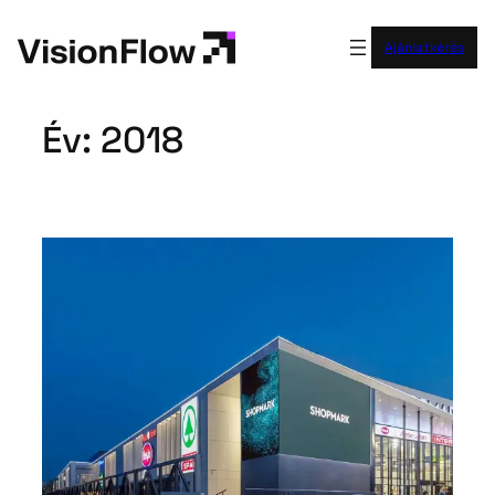
Ugrás
a
Ajánlatkérés
tartalomhoz
Év:
2018