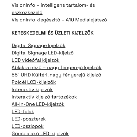
VisionInfo – intelligens tartalom- és
eszközkezelő
VisionInfo kiegészítő – A10 Médialejátszó
KERESKEDELMI ÉS ÜZLETI KIJELZŐK
Digital Signage kijelzők
Digital Signage LED-kijelző
LCD videófal kijelzők
Ablakra néző – nagy fényerejű kijelzők
55″ UHD Kültéri, nagy fényerejű kijelző
Polcél LCD-kijelzők
Interaktív kijelzők
Interaktív kijelző tartozékok
All-In-One LED-kijelzők
LED-falak
LED-poszterek
LED-oszlopok
Gömb alakú LED-kijelzők