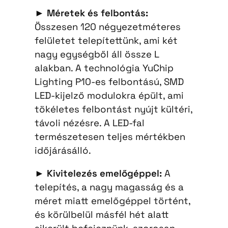
►
Méretek és felbontás:
Összesen 120 négyezetméteres
felületet telepítettünk, ami két
nagy egységből áll össze L
alakban. A technológia YuChip
Lighting P10-es felbontású, SMD
LED-kijelző modulokra épült, ami
tökéletes felbontást nyújt kültéri,
távoli nézésre. A LED-fal
természetesen teljes mértékben
időjárásálló.
►
Kivitelezés emelőgéppel:
A
telepítés, a nagy magasság és a
méret miatt emelőgéppel történt,
és körülbelül másfél hét alatt