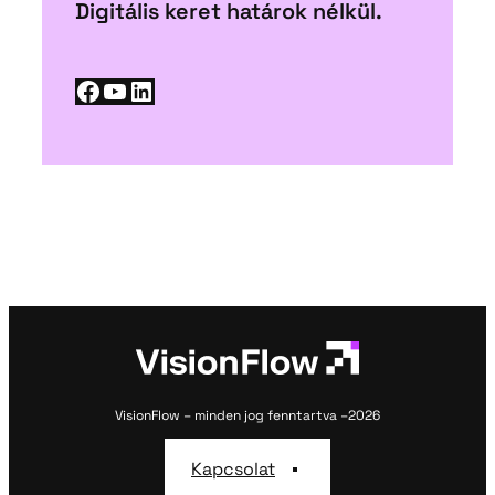
Digitális keret határok nélkül.
Facebook
YouTube
LinkedIn
VisionFlow – minden jog fenntartva –
2026
Kapcsolat