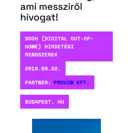
ami messziről
hívogat!
DOOH (DIGITAL OUT-OF-
HOME) HIRDETÉSI
RENDSZEREK
2018.09.22.
PARTNER:
PROVIM KFT.
BUDAPEST, HU