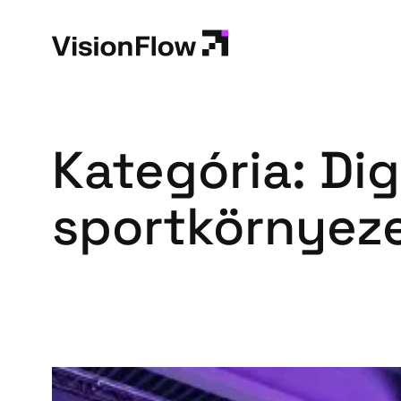
Ugrás
a
tartalomhoz
Kategória:
Dig
sportkörnyez