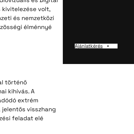
ivitelezése volt,
zeti és nemzetközi
közösségi élménnyé
Ajánlatkérés
l történő
i kihívás. A
 adódó extrém
a jelentős visszhang
ési feladat elé