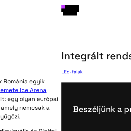
Integrált rend
LEd-falak
k Románia egyik
emete Ice Arena
t: egy olyan európai
, amely nemcsak a
Beszéljünk a p
nyűgözi.
iovizuális és Digital