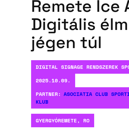
Remete Ice 
Digitális él
jégen túl
DIGITAL SIGNAGE RENDSZEREK SP
2025.10.09.
PARTNER:
ASOCIATIA CLUB SPORT
KLUB
GYERGYÓREMETE, RO