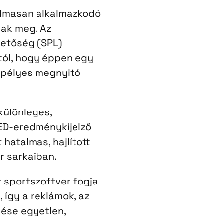
almasan alkalmazkodó
tak meg. Az
etőség (SPL)
ttól, hogy éppen egy
epélyes megnyitó
különleges,
ED-eredménykijelző
 hatalmas, hajlított
ér sarkaiban.
 sportszoftver fogja
 így a reklámok, az
lése egyetlen,