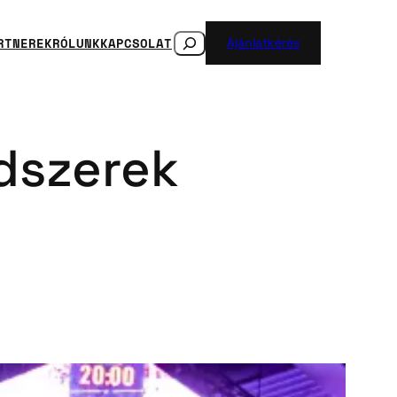
SEARCH
RTNEREK
RÓLUNK
KAPCSOLAT
Ajánlatkérés
ndszerek