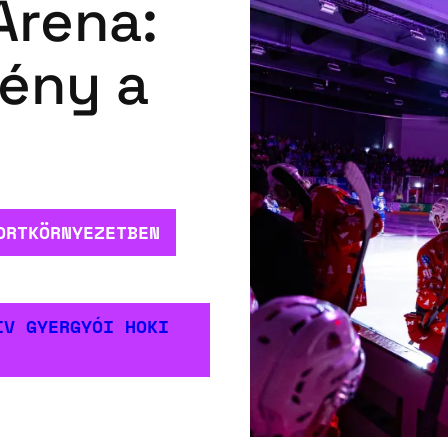
Arena:
mény a
ORTKÖRNYEZETBEN
IV GYERGYÓI HOKI