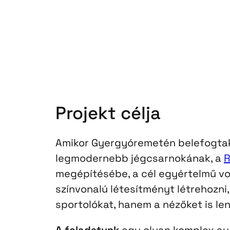
Projekt célja
Amikor Gyergyóremetén belefogta
legmodernebb jégcsarnokának, a
R
megépítésébe, a cél egyértelmű vol
színvonalú létesítményt létrehozni
sportolókat, hanem a nézőket is le
A feladatunk
egy olyan komplex aud