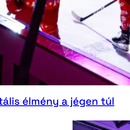
tális élmény a jégen túl