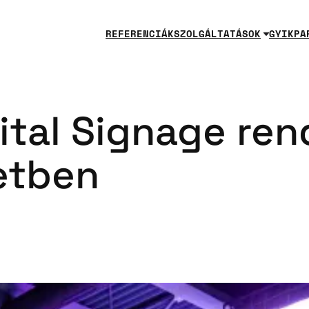
REFERENCIÁK
SZOLGÁLTATÁSOK
GYIK
PA
ital Signage re
etben