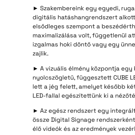
► Szakembereink egy egyedi, rug
digitális hatáshangrendszert alkot
elsődleges szempont a beszédérth
maximalizálása volt, függetlenül a
izgalmas hoki döntő vagy egy ünn
zajlik.
► A vizuális élmény központja egy 
nyolcszögletű, függesztett CUBE L
lett a jég felett, amelyet később két
LED-fallal egészítettünk ki a nézőt
► Az egész rendszert egy integrált
össze Digital Signage rendszerként,
élő videók és az eredmények vezér