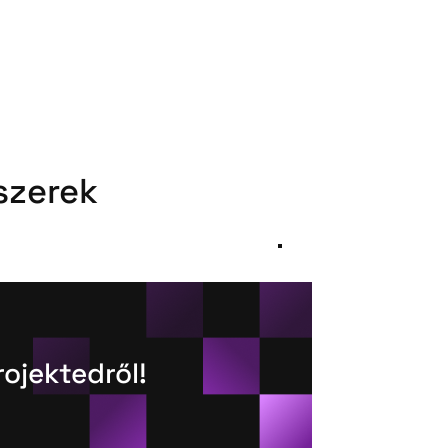
szerek
rojektedről!