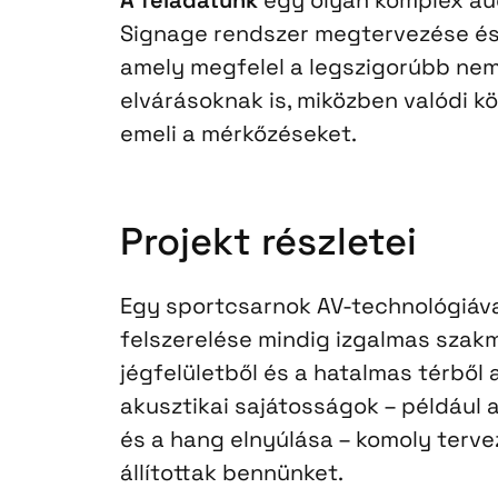
Signage rendszer megtervezése és k
amely megfelel a legszigorúbb nem
elvárásoknak is, miközben valódi 
emeli a mérkőzéseket.
Projekt részletei
Egy sportcsarnok AV-technológiáva
felszerelése mindig izgalmas szakma
jégfelületből és a hatalmas térből
akusztikai sajátosságok – például 
és a hang elnyúlása – komoly tervez
állítottak bennünket.